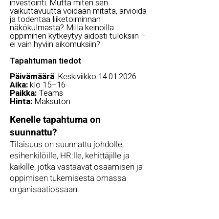
investointi. Mutta miten sen
vaikuttavuutta voidaan mitata, arvioida
ja todentaa liiketoiminnan
näkökulmasta? Millä keinoilla
oppiminen kytkeytyy aidosti tuloksiin –
ei vain hyviin aikomuksiin?
Tapahtuman tiedot
Päivämäärä
: Keskiviikko
14.01.2026
Aika:
klo 15–16
Paikka:
Teams
Hinta:
Maksuton
Kenelle tapahtuma on
suunnattu?
Tilaisuus on suunnattu johdolle,
esihenkilöille, HR:lle, kehittäjille ja
kaikille, jotka vastaavat osaamisen ja
oppimisen tukemisesta omassa
organisaatiossaan.