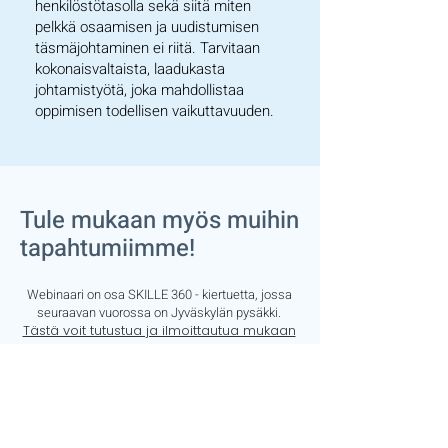
henkilöstötasolla sekä siitä miten
pelkkä osaamisen ja uudistumisen
täsmäjohtaminen ei riitä. Tarvitaan
kokonaisvaltaista, laadukasta
johtamistyötä, joka mahdollistaa
oppimisen todellisen vaikuttavuuden.
Tule mukaan myös muihin
tapahtumiimme!
Webinaari on osa SKILLE 360 - kiertuetta, jossa
seuraavan vuorossa on Jyväskylän pysäkki.
Tästä voit tutustua ja ilmoittautua mukaan
Jyväskylän tapahtumaan 5.2.2026
5.2 Oppiminen muutoksessa